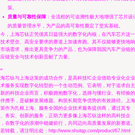
策。
质量与可靠性保障
：全流程的可追溯性极大地增强了芯片设
的质量管理水平，为产品的高可靠性奠定了坚实基础。
如今，上海芯钛正凭借其日益强大的数字化内核，在汽车芯片这
高技术壁垒、高安全要求的赛道上加速奔跑。其不仅能够更快地
应市场需求，推出更具竞争力的产品，也为保障我国汽车产业链
供应链安全与技术创新贡献了力量。
**
上海芯钛与上海达策的成功合作，是高科技IC企业借助专业化企
技术服务实现数字化转型的一个生动范例。它表明，对于追求自
创新的科技企业而言，积极拥抱数字化，选择与懂行业、有经验
伙伴携手，是破解发展难题、构筑长期竞争优势的有效路径。上
达策作为扎根上海、服务全国的企业技术服务提供商，通过其专
业、务实、创新的服务，正助力更多像上海芯钛这样的高科技企
业，在数字化的浪潮中稳健前行，共同迈向高质量发展的新赛道
若转载，请注明出处：http://www.shutqp.com/product/67.html