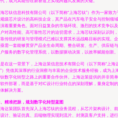
迭代，成为其能否在新赛道上实现跨越式发展的关键。
上海芯钛信息科技有限公司（以下简称“上海芯钛”）作为一家致力
车规级芯片设计的高科技企业，其产品在汽车电子安全与控制领
扮演着重要角色。面对日益复杂的市场环境、激烈的技术竞争以
客户对高性能、高可靠性芯片的迫切需求，上海芯钛深刻认识到
仅靠传统的研发与管理模式已难以支撑其长远战略目标的实现。
业亟需一套能够贯穿产品全生命周期、整合研发、生产、供应链
客户服务的数字化管理系统，以数据驱动决策，以效率赋能创新
正是在这一背景下，上海达策信息技术有限公司（以下简称“上海
策”）凭借其深厚的行业洞察与丰富的企业技术服务经验，成为上
芯钛数字化转型之路上的重要合作伙伴。上海达策提供的并非简
的软件部署，而是基于对IC设计行业特点的深刻理解，量身定制
整体解决方案。
一、精准把脉，规划数字化转型蓝图
上海达策团队首先深入上海芯钛的业务流程，从芯片架构设计、
端设计、验证仿真、后端物理实现到流片、封测及客户支持，进