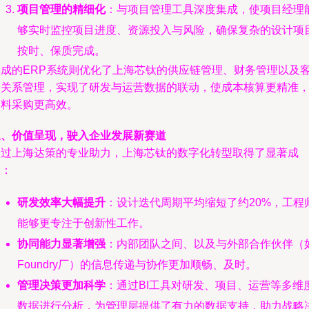
项目管理的精细化
：与项目管理工具深度集成，使项目经理
够实时监控项目进度、资源投入与风险，确保复杂的设计项
按时、保质完成。
集成的ERP系统则优化了上海芯钛的供应链管理、财务管理以及
户关系管理，实现了研发与运营数据的联动，使成本核算更精准
物料采购更高效。
三、价值呈现，驶入企业发展新赛道
通过上海达策的专业助力，上海芯钛的数字化转型取得了显著成
效：
研发效率大幅提升
：设计迭代周期平均缩短了约20%，工程
能够更专注于创新性工作。
协同能力显著增强
：内部团队之间、以及与外部合作伙伴（
Foundry厂）的信息传递与协作更加顺畅、及时。
管理决策更加科学
：通过BI工具对研发、项目、运营等多维
数据进行分析，为管理层提供了有力的数据支持，助力战略